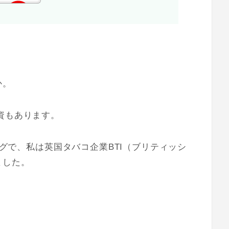
。
か。
資もあります。
ミングで、私は英国タバコ企業BTI（ブリティッシ
ました。