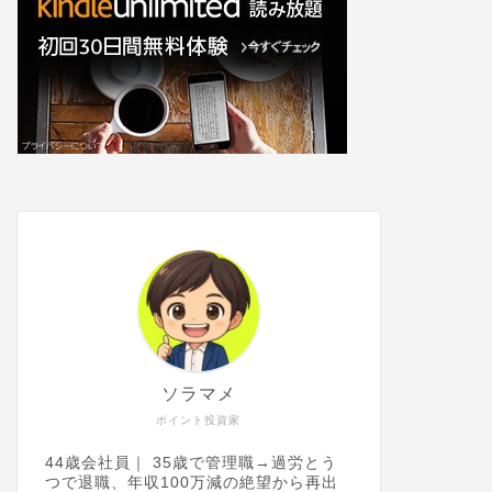
ソラマメ
ポイント投資家
44歳会社員｜ 35歳で管理職→過労とう
つで退職、年収100万減の絶望から再出