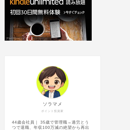
ソラマメ
ポイント投資家
44歳会社員｜ 35歳で管理職→過労とう
つで退職、年収100万減の絶望から再出