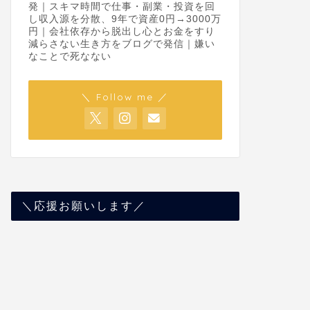
発｜スキマ時間で仕事・副業・投資を回
し収入源を分散、9年で資産0円→3000万
円｜会社依存から脱出し心とお金をすり
減らさない生き方をブログで発信｜嫌い
なことで死なない
＼ Follow me ／
＼応援お願いします／