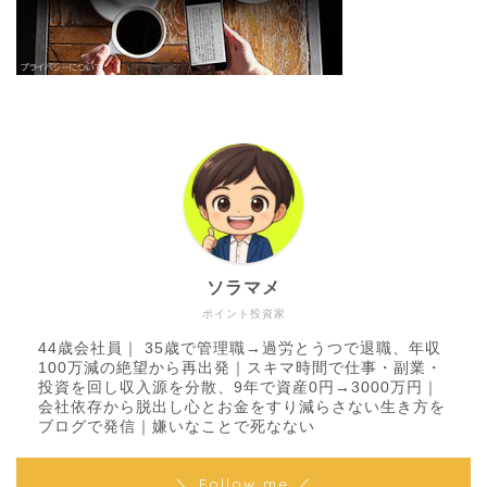
ソラマメ
ポイント投資家
44歳会社員｜ 35歳で管理職→過労とうつで退職、年収
100万減の絶望から再出発｜スキマ時間で仕事・副業・
投資を回し収入源を分散、9年で資産0円→3000万円｜
会社依存から脱出し心とお金をすり減らさない生き方を
ブログで発信｜嫌いなことで死なない
＼ Follow me ／