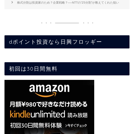
株式分割は投資家のため？企業戦略？──NTTの“25分割”が教えてくれた狙い
dポイント投資なら日興フロッギー
初回は30日間無料