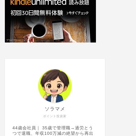
ソラマメ
ポイント投資家
44歳会社員｜ 35歳で管理職→過労とう
つで退職、年収100万減の絶望から再出