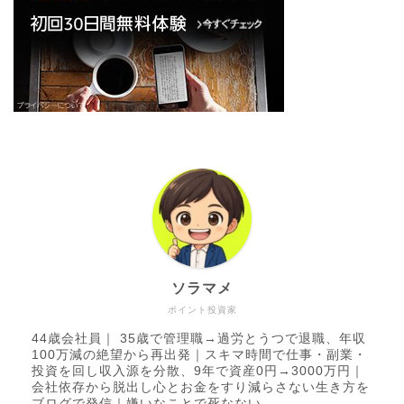
ソラマメ
ポイント投資家
44歳会社員｜ 35歳で管理職→過労とうつで退職、年収
100万減の絶望から再出発｜スキマ時間で仕事・副業・
投資を回し収入源を分散、9年で資産0円→3000万円｜
会社依存から脱出し心とお金をすり減らさない生き方を
ブログで発信｜嫌いなことで死なない