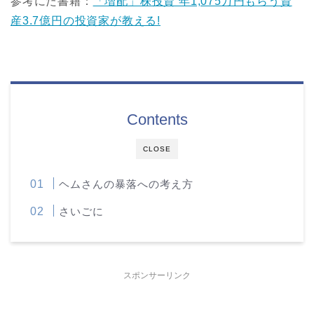
参考にた書籍：
「増配」株投資 年1,075万円もらう資
産3.7億円の投資家が教える!
Contents
CLOSE
ヘムさんの暴落への考え方
さいごに
スポンサーリンク