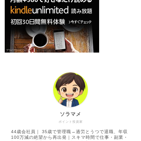
ソラマメ
ポイント投資家
44歳会社員｜ 35歳で管理職→過労とうつで退職、年収
100万減の絶望から再出発｜スキマ時間で仕事・副業・