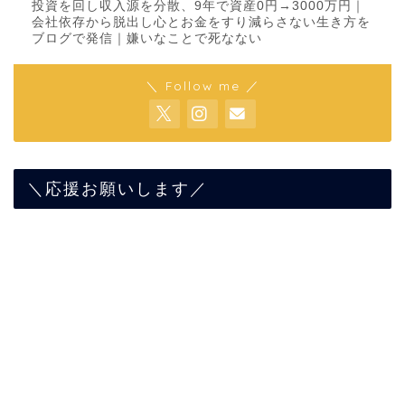
投資を回し収入源を分散、9年で資産0円→3000万円｜
会社依存から脱出し心とお金をすり減らさない生き方を
ブログで発信｜嫌いなことで死なない
＼ Follow me ／
＼応援お願いします／