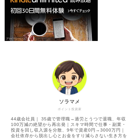
ソラマメ
ポイント投資家
44歳会社員｜ 35歳で管理職→過労とうつで退職、年収
100万減の絶望から再出発｜スキマ時間で仕事・副業・
投資を回し収入源を分散、9年で資産0円→3000万円｜
会社依存から脱出し心とお金をすり減らさない生き方を