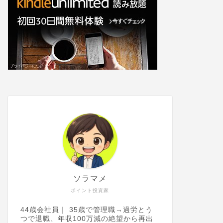
ソラマメ
ポイント投資家
44歳会社員｜ 35歳で管理職→過労とう
つで退職、年収100万減の絶望から再出