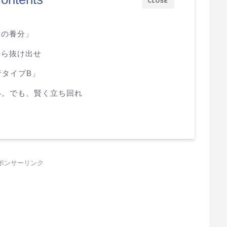
CLOSE
界の養分」
から抜け出せ
者タイプB」
い。でも、賢く立ち回れ
ポンサーリンク