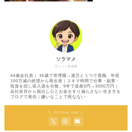
ソラマメ
ポイント投資家
44歳会社員｜ 35歳で管理職→過労とうつで退職、年収
100万減の絶望から再出発｜スキマ時間で仕事・副業・
投資を回し収入源を分散、9年で資産0円→3000万円｜
会社依存から脱出し心とお金をすり減らさない生き方を
ブログで発信｜嫌いなことで死なない
＼ Follow me ／