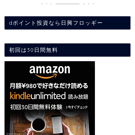
dポイント投資なら日興フロッギー
初回は30日間無料