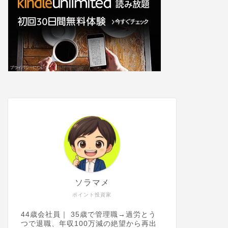
ソラマメ
ポイント投資家
44歳会社員｜ 35歳で管理職→過労とう
つで退職、年収100万減の絶望から再出