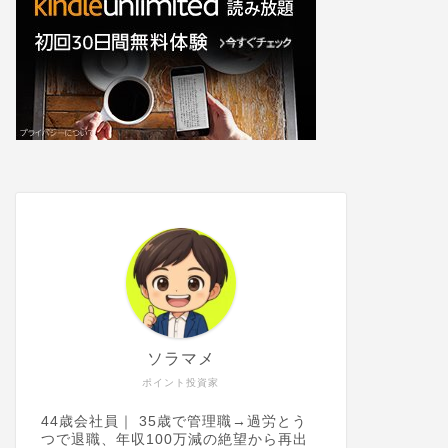
ソラマメ
ポイント投資家
44歳会社員｜ 35歳で管理職→過労とう
つで退職、年収100万減の絶望から再出