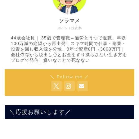
ソラマメ
ポイント投資家
44歳会社員｜ 35歳で管理職→過労とうつで退職、年収
100万減の絶望から再出発｜スキマ時間で仕事・副業・
投資を回し収入源を分散、9年で資産0円→3000万円｜
会社依存から脱出し心とお金をすり減らさない生き方を
ブログで発信｜嫌いなことで死なない
＼ Follow me ／
＼応援お願いします／