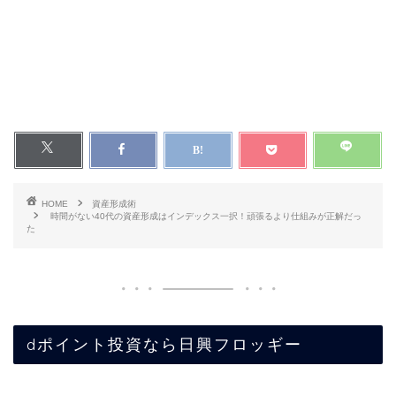
HOME
資産形成術
時間がない40代の資産形成はインデックス一択！頑張るより仕組みが正解だっ
た
dポイント投資なら日興フロッギー