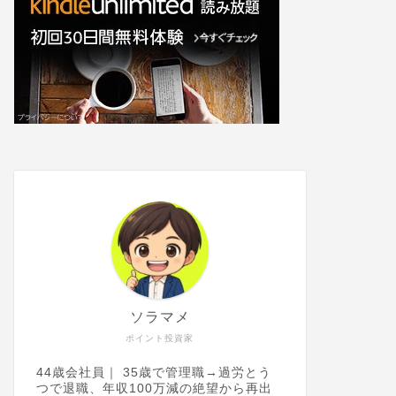
ソラマメ
ポイント投資家
44歳会社員｜ 35歳で管理職→過労とう
つで退職、年収100万減の絶望から再出