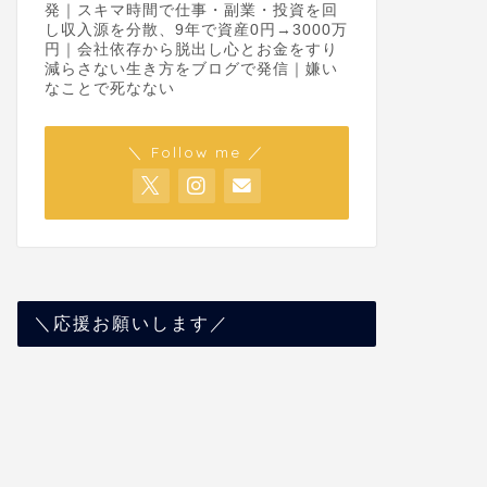
発｜スキマ時間で仕事・副業・投資を回
し収入源を分散、9年で資産0円→3000万
円｜会社依存から脱出し心とお金をすり
減らさない生き方をブログで発信｜嫌い
なことで死なない
＼ Follow me ／
＼応援お願いします／