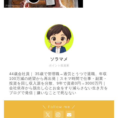
ソラマメ
ポイント投資家
44歳会社員｜ 35歳で管理職→過労とうつで退職、年収
100万減の絶望から再出発｜スキマ時間で仕事・副業・
投資を回し収入源を分散、9年で資産0円→3000万円｜
会社依存から脱出し心とお金をすり減らさない生き方を
ブログで発信｜嫌いなことで死なない
＼ Follow me ／