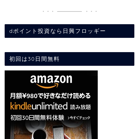
dポイント投資なら日興フロッギー
初回は30日間無料