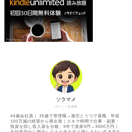
ソラマメ
ポイント投資家
44歳会社員｜ 35歳で管理職→過労とうつで退職、年収
100万減の絶望から再出発｜スキマ時間で仕事・副業・
投資を回し収入源を分散、9年で資産0円→3000万円｜
会社依存から脱出し心とお金をすり減らさない生き方を