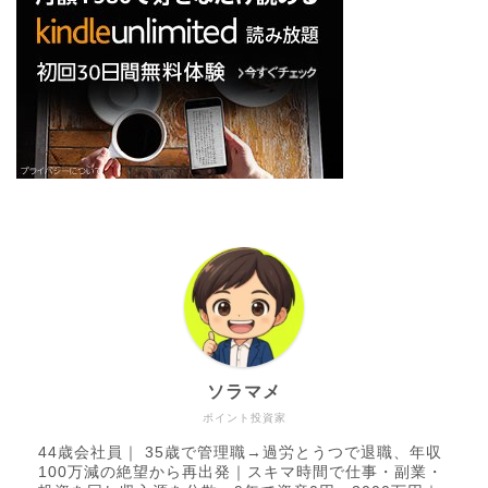
ソラマメ
ポイント投資家
44歳会社員｜ 35歳で管理職→過労とうつで退職、年収
100万減の絶望から再出発｜スキマ時間で仕事・副業・