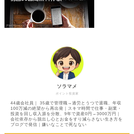
ソラマメ
ポイント投資家
44歳会社員｜ 35歳で管理職→過労とうつで退職、年収
100万減の絶望から再出発｜スキマ時間で仕事・副業・
投資を回し収入源を分散、9年で資産0円→3000万円｜
会社依存から脱出し心とお金をすり減らさない生き方を
ブログで発信｜嫌いなことで死なない