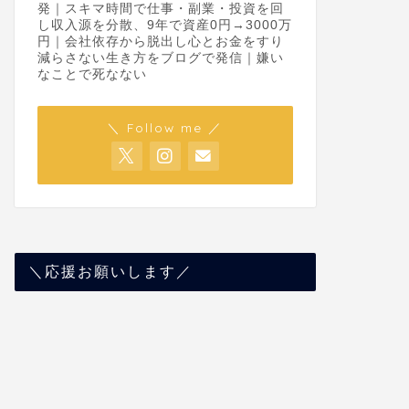
発｜スキマ時間で仕事・副業・投資を回
し収入源を分散、9年で資産0円→3000万
円｜会社依存から脱出し心とお金をすり
減らさない生き方をブログで発信｜嫌い
なことで死なない
＼ Follow me ／
＼応援お願いします／