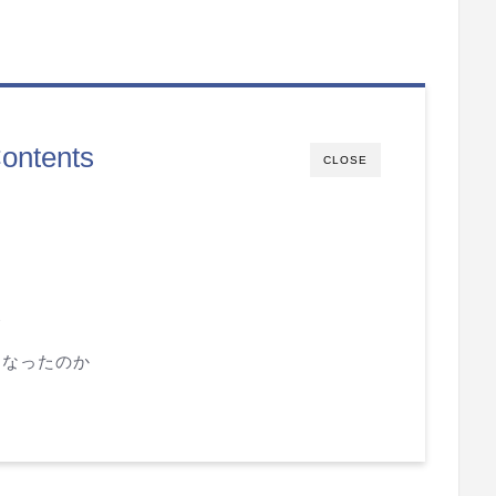
ontents
CLOSE
由
容
くなったのか