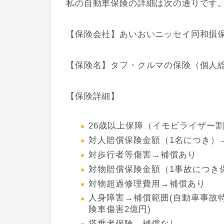
私の自動車保険の詳細は次の通りです
【保険会社】あいおいニッセイ同和損
【保険名】タフ・クルマの保険（個人
【保険詳細】
26歳以上保障（イモビライザー
対人賠償保険金額（1名につき）
対歩行者等傷害→補償あり
対物賠償保険金額（1事故につき
対物超過修理費用→補償あり
人身障害→補償範囲(自動車事故特
険車傷害2億円)
搭乗者保険→補償なし