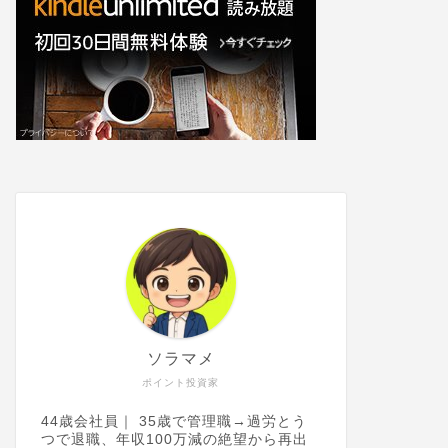
ソラマメ
ポイント投資家
44歳会社員｜ 35歳で管理職→過労とう
つで退職、年収100万減の絶望から再出