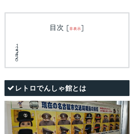
目次
[
]
非表示
レトロでんしゃ館とは