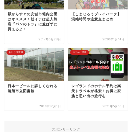
駅からすぐの安城市堀内公園
【しまじろうプレイパーク】
はオススメ！朝イチは超人気
混雑時間や注意点まとめ
店『パンのトラ』に並ばずに
買えるよ！
2017年5月28日
2020年1月14日
お出かけ情報
お出かけ情報
日本一ビールに詳しくなれる
レゴランドのホテル予約は楽
清須市立図書館
天トラベルが格安！お得に家
族と思い出の旅行を
2017年12月1日
2021年5月16日
スポンサーリンク