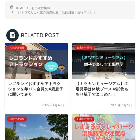
HOME
お出かけ情報
レトロでんしゃ館の渋滞回避・混雑回避・お得スポット
RELATED POST
お出かけ情報
お出かけ情報
レゴランドおすすめアトラク
【ミツカンミュージアム】工
ションを年パス会員の4歳息子
場見学は体験ブースや試飲も
に聞いてみた
あり親子で楽しめた！
2019年1月16日
2021年2月5日
お出かけ情報
お出かけ情報