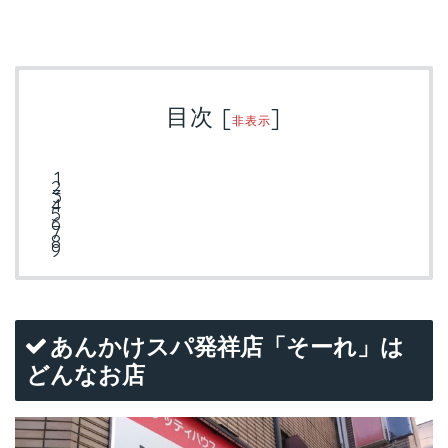
目次
[
]
非表示
あんかけスパ発祥店「そーれ」は
どんなお店