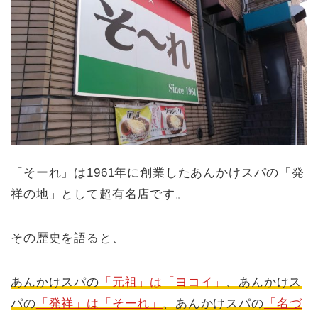
「そーれ」は1961年に創業したあんかけスパの「発
祥の地」として超有名店です。
その歴史を語ると、
あんかけスパの
「元祖」は「ヨコイ」
、あんかけス
パの
「発祥」は「そーれ」
、あんかけスパの
「名づ