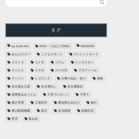
タグ
ap bank fes
NISA・つみたてNISA
WOWOW
あんかけスパ
こどもスポット
クレジットカード
コストコ
コメダ
コラム
シンカリオン
ストレス
スマホ
スマホ代
プロフィール
ラーメン
レゴランド
仕事の悩み・焦り
保険
名古屋お土産
名古屋めし
名古屋観光
味噌煮込みうどん
子供プレゼント
子育て
家計管理
工場見学
愛知県お出かけ
旅行
東山動植物園
楽天
生活雑貨
結婚生活
育児
飲み会