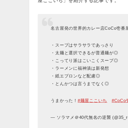
屋ここいち」を紹介する記事です。
名古屋発の世界的カレー店CoCo壱
・スープはサラサラであっさり
・太麺と選択できるが普通麺が◎
・こってり派はこいこくスープ◎
・ラーメンに福神漬は新発想
・紙エプロンなど配慮◎
・とんかつは言うまでなく◎
うまかった！
#麺屋ここいち
#CoC
— ソラマメ＠40代無名の逆襲 (@35_res