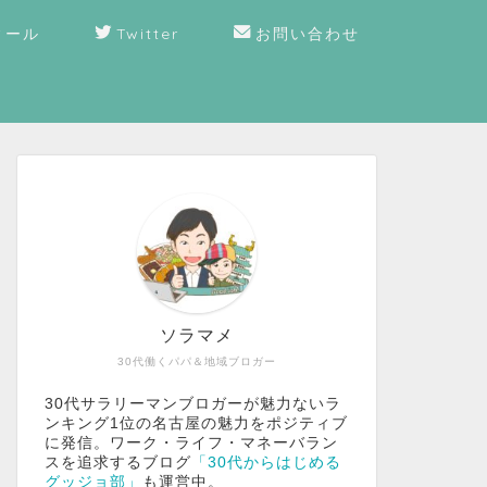
ィール
Twitter
お問い合わせ
ソラマメ
30代働くパパ＆地域ブロガー
30代サラリーマンブロガーが魅力ないラ
ンキング1位の名古屋の魅力をポジティブ
に発信。ワーク・ライフ・マネーバラン
スを追求するブログ
「30代からはじめる
グッジョ部」
も運営中。