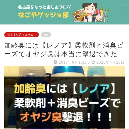
茶すすり処（コラム）
PR
加齢臭には【レノア】柔軟剤と消臭ビ
ーズでオヤジ臭は本当に撃退できた
2017年6月16日
/
2020年4月20日