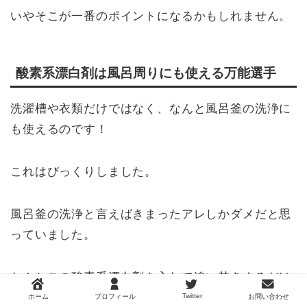
いやそこが一番のポイントになるかもしれません。
酸素系漂白剤は風呂周りにも使える万能選手
洗濯槽や衣類だけではなく、なんと風呂釜の洗浄に
も使えるのです！
これはびっくりしました。
風呂釜の洗浄と言えばきまったアレしかダメだと思
っていました。
なんとこの酸素系漂白剤を入れて追い焚きするだけ
で同じ効果があるのだとか。
Twitter
ホーム
プロフィール
お問い合わせ