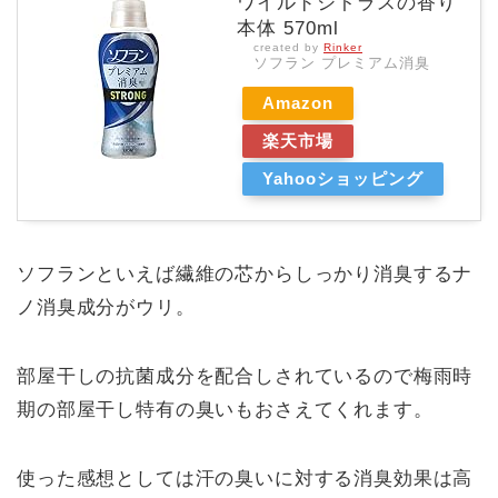
ワイルドシトラスの香り
本体 570ml
created by
Rinker
ソフラン プレミアム消臭
Amazon
楽天市場
Yahooショッピング
ソフランといえば繊維の芯からしっかり消臭するナ
ノ消臭成分がウリ。
部屋干しの抗菌成分を配合しされているので梅雨時
期の部屋干し特有の臭いもおさえてくれます。
使った感想としては汗の臭いに対する消臭効果は高